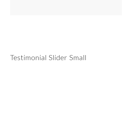
Testimonial Slider Small
Nulla consequat massa quis enim. Donec pede
justo, fringilla vel, aliquet nec, vulputate eget,
arcu. In enim justo, rhoncus ut, imperdiet a,
venenatis vitae, justo. Nullam dictum felis eu
pede mollis pretium. Integer tincidunt. Cras
dapibus.