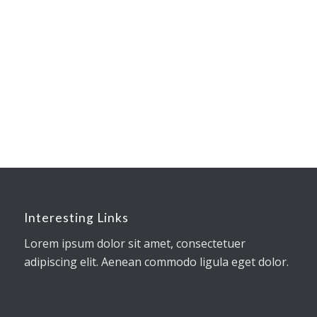
Martha M. Masters
Marketing
–
WikiTravel
Interesting Links
Lorem ipsum dolor sit amet, consectetuer
adipiscing elit. Aenean commodo ligula eget dolor.