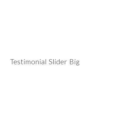
Martha M. Masters
Marketing
–
WikiTravel
Testimonial Slider Big
Nulla consequat massa quis
enim. Donec pede justo,
fringilla vel, aliquet nec,
vulputate eget, arcu.